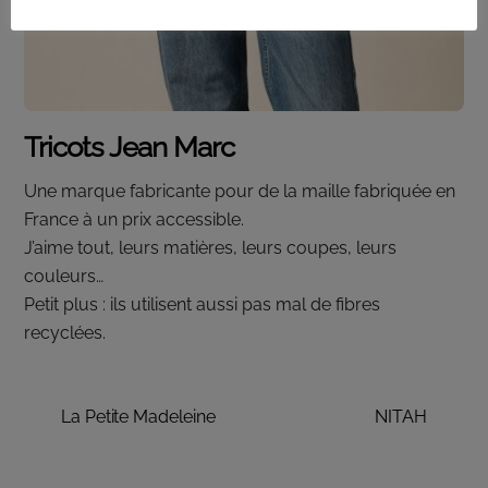
Tricots Jean Marc
Une marque fabricante pour de la maille fabriquée en
France à un prix accessible.
J’aime tout, leurs matières, leurs coupes, leurs
couleurs…
Petit plus : ils utilisent aussi pas mal de fibres
recyclées.
La Petite Madeleine
NITAH