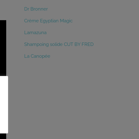
Dr Bronner
Crème Egyptian Magic
Lamazuna
Shampoing solide CUT BY FRED
La Canopée